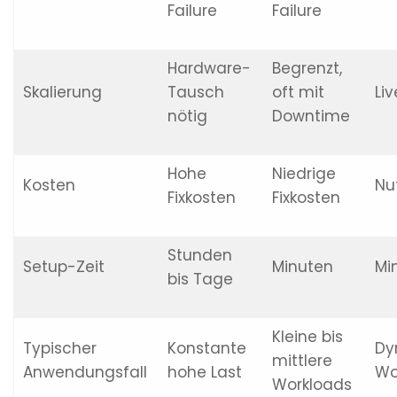
Failure
Failure
Hardware-
Begrenzt,
Skalierung
Tausch
oft mit
Liv
nötig
Downtime
Hohe
Niedrige
Kosten
Nu
Fixkosten
Fixkosten
Stunden
Setup-Zeit
Minuten
Mi
bis Tage
Kleine bis
Typischer
Konstante
Dy
mittlere
Anwendungsfall
hohe Last
Wo
Workloads