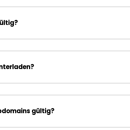
ültig?
unterladen?
ubdomains gültig?