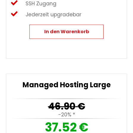
SSH Zugang
Jederzeit upgradebar
In den Warenkorb
Managed Hosting Large
46.90
€
-20% *
37.52
€