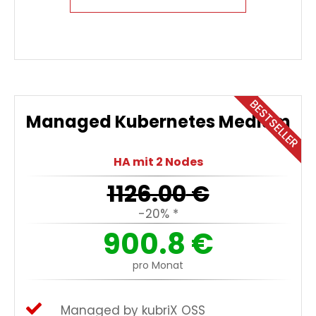
BESTSELLER
Managed Kubernetes Medium
HA mit 2 Nodes
1126.00
€
-20% *
900.8
€
pro Monat
Managed by kubriX OSS