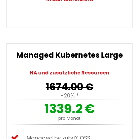
Managed Kubernetes Large
HA und zusätzliche Resourcen
1674.00
€
-20% *
1339.2
€
pro Monat
Managed by kubriX OSS