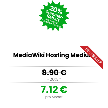
BESTSELLER
MediaWiki Hosting Medium
8.90
€
-20% *
7.12
€
pro Monat