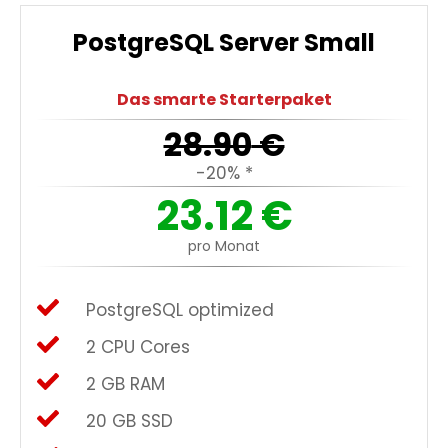
PostgreSQL Server Small
Das smarte Starterpaket
28.90
€
-20% *
23.12
€
pro Monat
PostgreSQL optimized
2 CPU Cores
2 GB RAM
20 GB SSD