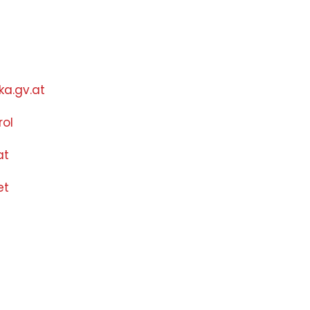
ka.gv.at
rol
at
et