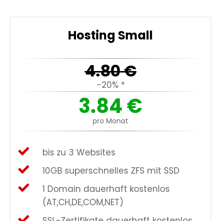
Hosting Small
4.80
€
-20% *
3.84
€
pro Monat
bis zu 3 Websites
10GB superschnelles ZFS mit SSD
1 Domain dauerhaft kostenlos
(AT,CH,DE,COM,NET)
SSL-Zertifikate dauerhaft kostenlos