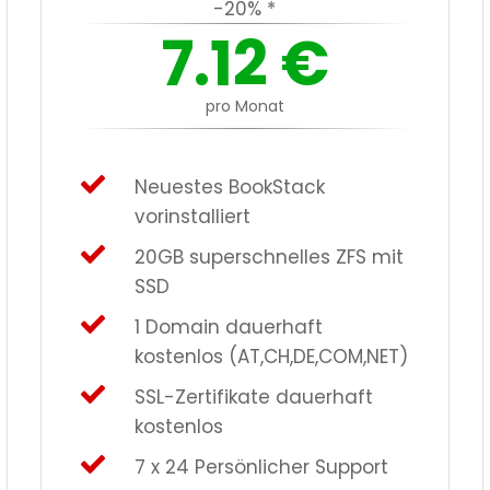
-20% *
7.12
€
pro Monat
Neuestes BookStack
vorinstalliert
20GB superschnelles ZFS mit
SSD
1 Domain dauerhaft
kostenlos (AT,CH,DE,COM,NET)
SSL-Zertifikate dauerhaft
kostenlos
7 x 24 Persönlicher Support