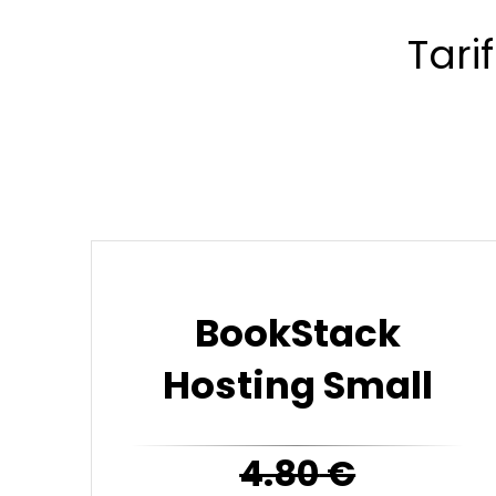
Tari
BookStack
Hosting Small
4.80
€