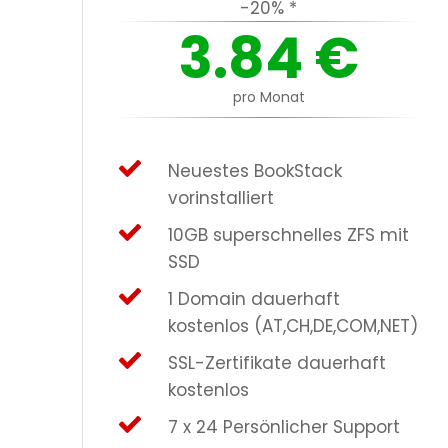
-20% *
3.84
€
pro Monat
Neuestes BookStack
vorinstalliert
10GB superschnelles ZFS mit
SSD
1 Domain dauerhaft
kostenlos (AT,CH,DE,COM,NET)
SSL-Zertifikate dauerhaft
kostenlos
7 x 24 Persönlicher Support