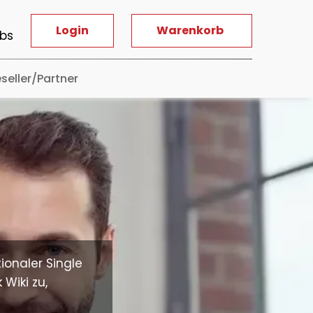
Login
Warenkorb
bs
seller/Partner
ionaler Single
Wiki zu,