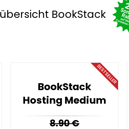
fübersicht BookStack
BESTSELLER
BookStack
Hosting Medium
8.90
€