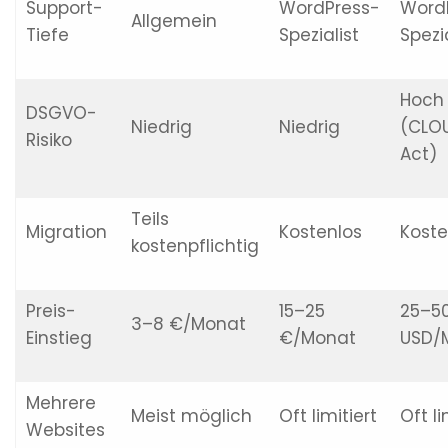
Support-
WordPress-
Word
Allgemein
Tiefe
Spezialist
Spezia
Hoch
DSGVO-
Niedrig
Niedrig
(CLO
Risiko
Act)
Teils
Migration
Kostenlos
Koste
kostenpflichtig
Preis-
15–25
25–5
3–8 €/Monat
Einstieg
€/Monat
USD/
Mehrere
Meist möglich
Oft limitiert
Oft li
Websites