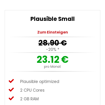
Plausible Small
Zum Einsteigen
28.90
€
-20% *
23.12
€
pro Monat
Plausible optimized
2 CPU Cores
2 GB RAM