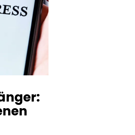
änger:
genen