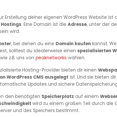
ur Erstellung deiner eigenen WordPress Website ist
s
Hostings
. Eine Domain ist die
Adresse
, unter der d
sein wird.
ster
, bei denen du eine
Domain kaufen
kannst. We
t, solltest du idealerweise einen
spezialisierten 
wie z.B. uns von
peaknetworks
wählen.
ialisierte Hosting-Provider bieten dir einen
Webspa
on WordPress CMS ausgelegt
ist. Und sie bieten di
tomatische Updates und sichere Datenspeicherun
en den benötigten
Speicherplatz
auf einem
Webser
schwindigkeit
wird zu einem großen Teil durch die 
Server und des Speichers bestimmt.