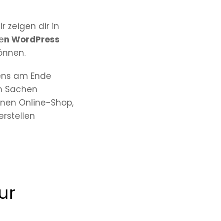
 zeigen dir in
e
n WordPress
önnen.
tens am Ende
 in Sachen
inen Online-Shop,
erstellen
ur