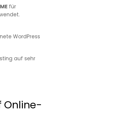
ME
für
rwendet.
gnete WordPress
sting auf sehr
f Online-