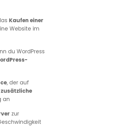
 das
Kaufen einer
eine Website im
nn du WordPress
WordPress-
ce
, der auf
r
zusätzliche
g an
ver
zur
Geschwindigkeit