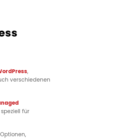
ress
ordPress
,
uch verschiedenen
naged
speziell für
Optionen,