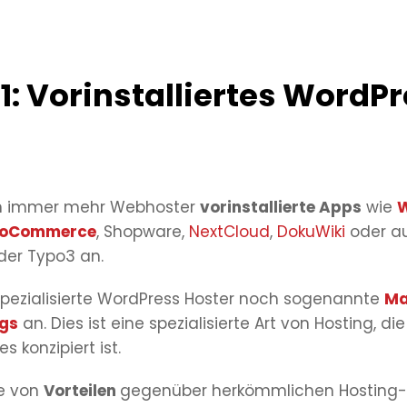
1: Vorinstalliertes WordP
n immer mehr Webhoster
vorinstallierte Apps
wie
W
oCommerce
, Shopware,
NextCloud
,
DokuWiki
oder a
der Typo3 an.
 spezialisierte WordPress Hoster noch sogenannte
Ma
gs
an. Dies ist eine spezialisierte Art von Hosting, die 
 konzipiert ist.
he von
Vorteilen
gegenüber herkömmlichen Hosting-