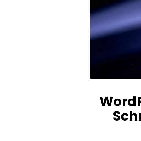
WordP
Schr