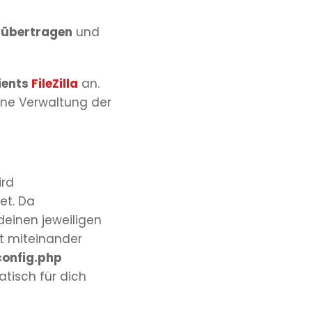
 übertragen
und
ients
FileZilla
an.
ine Verwaltung der
ird
et. Da
deinen jeweiligen
st miteinander
onfig.php
atisch für dich