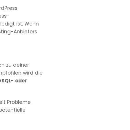
rdPress
ess-
ledigt ist. Wenn
sting-Anbieters
ch zu deiner
mpfohlen wird die
SQL- oder
Zeit Probleme
otentielle