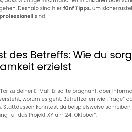
es, dass wichtige Informationen in unklaren oder schl
gehen. Deshalb sind hier
fünf Tipps
, um sicherzuste
professionell
sind.
st des Betreffs: Wie du sorg
mkeit erzielst
 Tor zu deiner E-Mail. Er sollte prägnant, aber inform
ersteht, worum es geht. Betreffzeilen wie „Frage“ ode
 Stattdessen könntest du beispielsweise schreiben:
ng für das Projekt XY am 24. Oktober“.