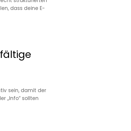
echt strukturierten
llen, dass deine E-
fältige
ativ sein, damit der
r „Info“ sollten