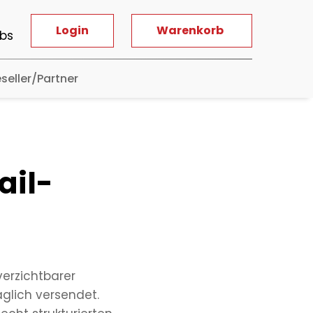
Login
Warenkorb
bs
seller/Partner
ail-
verzichtbarer
äglich versendet.