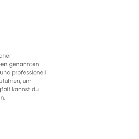
icher
ben genannten
 und professionell
zuführen, um
gfalt kannst du
n.