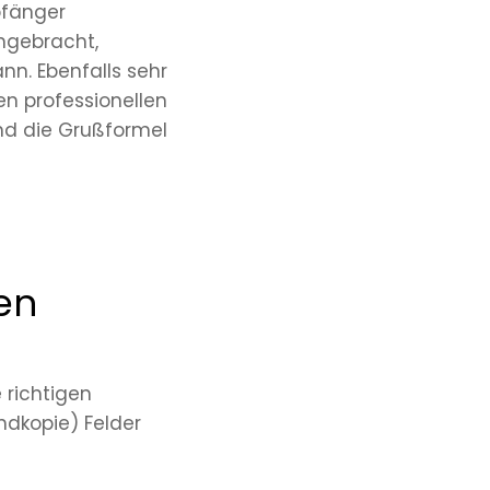
pfänger
angebracht,
nn. Ebenfalls sehr
en professionellen
und die Grußformel
en
 richtigen
ndkopie) Felder