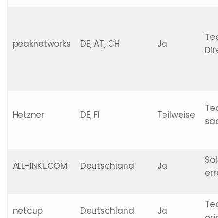
Te
peaknetworks
DE, AT, CH
Ja
Dir
Te
Hetzner
DE, FI
Teilweise
sa
Sol
ALL-INKL.COM
Deutschland
Ja
err
Te
netcup
Deutschland
Ja
ori